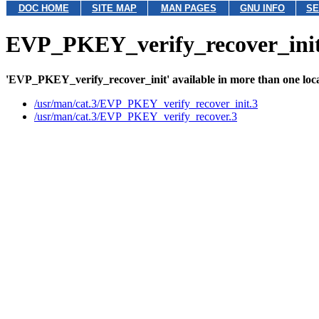
DOC HOME
SITE MAP
MAN PAGES
GNU INFO
SE
EVP_PKEY_verify_recover_ini
'EVP_PKEY_verify_recover_init' available in more than one loca
/usr/man/cat.3/EVP_PKEY_verify_recover_init.3
/usr/man/cat.3/EVP_PKEY_verify_recover.3